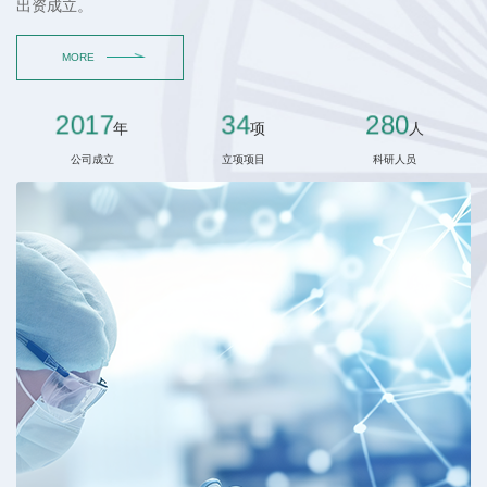
出资成立。
2017
34
280
年
项
人
公司成立
立项项目
科研人员
MORE