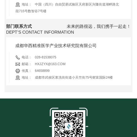
地址：
中国（四川）自由贸易试验区天府新区兴隆街道湖畔路北
段715号数智谷7号楼
部门联系方式
未来的路很远，我们携手一起走！
DEPT'S CONTACT INFORMATION
成都华西精准医学产业技术研究院有限公司
电话：
028-81538075
邮箱：
HXJZYX@163.COM
传真：
64658899
地址：
成都市武侯区浆洗街街道小天竺街75号财富国际24楼